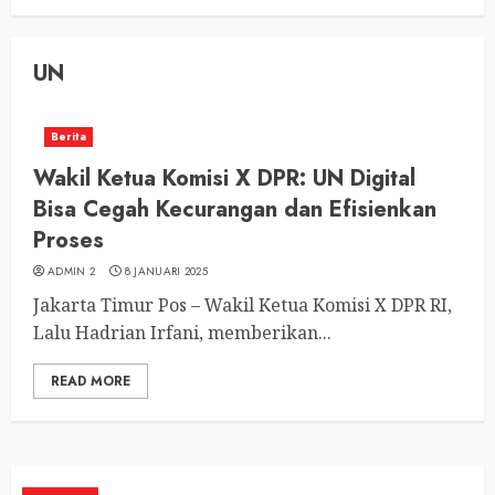
UN
Berita
Wakil Ketua Komisi X DPR: UN Digital
Bisa Cegah Kecurangan dan Efisienkan
Proses
ADMIN 2
8 JANUARI 2025
Jakarta Timur Pos – Wakil Ketua Komisi X DPR RI,
Lalu Hadrian Irfani, memberikan...
READ MORE