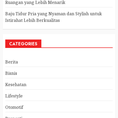
Ruangan yang Lebih Menarik
Baju Tidur Pria yang Nyaman dan Stylish untuk
Istirahat Lebih Berkualitas
CATEGORIES
Berita
Bisnis
Kesehatan
Lifestyle
Otomotif