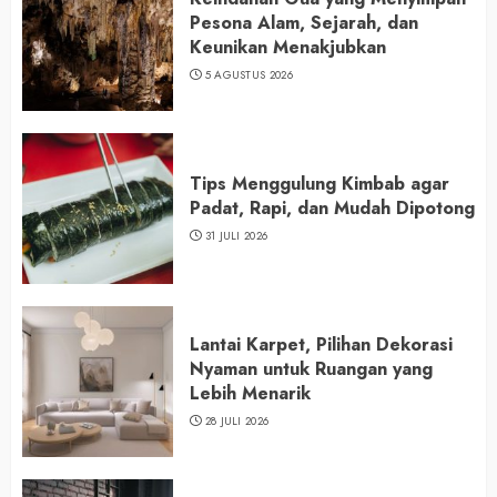
Pesona Alam, Sejarah, dan
Keunikan Menakjubkan
5 AGUSTUS 2026
Tips Menggulung Kimbab agar
Padat, Rapi, dan Mudah Dipotong
31 JULI 2026
Lantai Karpet, Pilihan Dekorasi
Nyaman untuk Ruangan yang
Lebih Menarik
28 JULI 2026