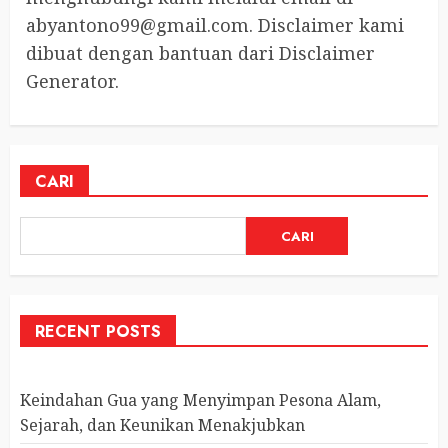
abyantono99@gmail.com. Disclaimer kami
dibuat dengan bantuan dari Disclaimer
Generator.
CARI
CARI
RECENT POSTS
Keindahan Gua yang Menyimpan Pesona Alam,
Sejarah, dan Keunikan Menakjubkan