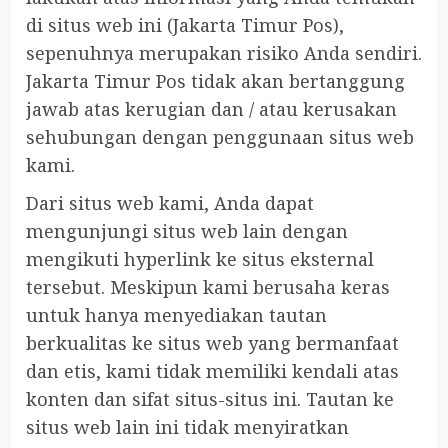
di situs web ini (Jakarta Timur Pos),
sepenuhnya merupakan risiko Anda sendiri.
Jakarta Timur Pos tidak akan bertanggung
jawab atas kerugian dan / atau kerusakan
sehubungan dengan penggunaan situs web
kami.
Dari situs web kami, Anda dapat
mengunjungi situs web lain dengan
mengikuti hyperlink ke situs eksternal
tersebut. Meskipun kami berusaha keras
untuk hanya menyediakan tautan
berkualitas ke situs web yang bermanfaat
dan etis, kami tidak memiliki kendali atas
konten dan sifat situs-situs ini. Tautan ke
situs web lain ini tidak menyiratkan