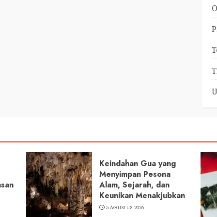
O
P
T
T
U
Keindahan Gua yang
Menyimpan Pesona
asan
Alam, Sejarah, dan
Keunikan Menakjubkan
5 AGUSTUS 2026