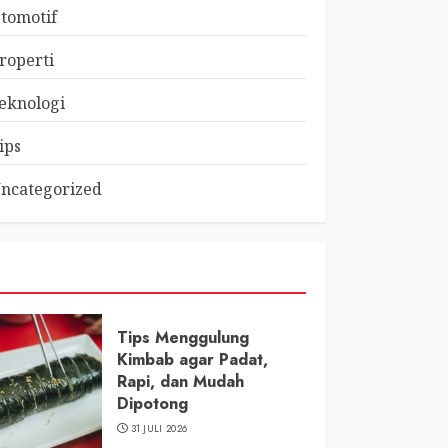
tomotif
roperti
eknologi
ips
ncategorized
Tips Menggulung
Kimbab agar Padat,
Rapi, dan Mudah
Dipotong
31 JULI 2026