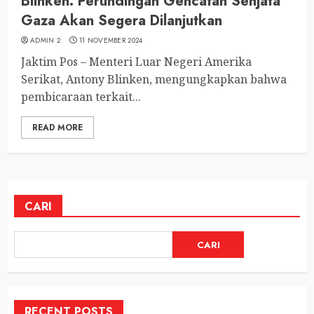
Blinken: Perundingan Gencatan Senjata
Gaza Akan Segera Dilanjutkan
ADMIN 2
11 NOVEMBER 2024
Jaktim Pos – Menteri Luar Negeri Amerika
Serikat, Antony Blinken, mengungkapkan bahwa
pembicaraan terkait...
READ MORE
CARI
CARI
RECENT POSTS