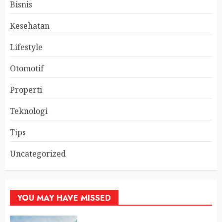
Bisnis
Kesehatan
Lifestyle
Otomotif
Properti
Teknologi
Tips
Uncategorized
YOU MAY HAVE MISSED