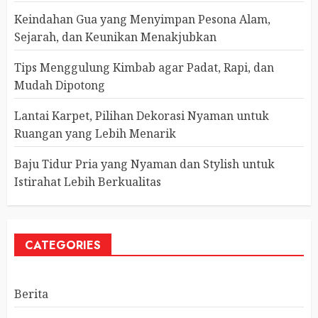
Keindahan Gua yang Menyimpan Pesona Alam,
Sejarah, dan Keunikan Menakjubkan
Tips Menggulung Kimbab agar Padat, Rapi, dan
Mudah Dipotong
Lantai Karpet, Pilihan Dekorasi Nyaman untuk
Ruangan yang Lebih Menarik
Baju Tidur Pria yang Nyaman dan Stylish untuk
Istirahat Lebih Berkualitas
CATEGORIES
Berita