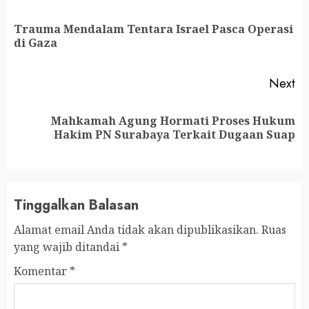
Reading
Trauma Mendalam Tentara Israel Pasca Operasi
Pr
di Gaza
po
Next
Mahkamah Agung Hormati Proses Hukum
Next
Hakim PN Surabaya Terkait Dugaan Suap
post:
Tinggalkan Balasan
Alamat email Anda tidak akan dipublikasikan.
Ruas
yang wajib ditandai
*
Komentar
*