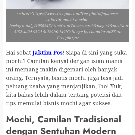
<a href="https://www.freepik.com/free-photo/japanese-
colorful-mochi-marble-
background_41950247.htm#fromView=search&page=1&position=8&
5f52-4a9d-952d-5c789bfc149b">Image by chandlervid85 on
Freepik</a>
Hai sobat
Jaktim Pos
! Siapa di sini yang suka
mochi? Camilan kenyal dengan isian manis
ini memang makin digemari oleh banyak
orang. Ternyata, bisnis mochi juga bisa jadi
peluang usaha yang menjanjikan, lho! Yuk,
kita bahas lebih dalam tentang potensi dan
tips memulai bisnis mochi agar sukses.
Mochi, Camilan Tradisional
dengan Sentuhan Modern