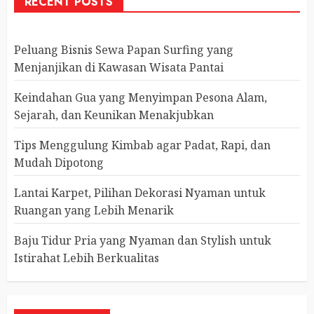
RECENT POSTS
Peluang Bisnis Sewa Papan Surfing yang
Menjanjikan di Kawasan Wisata Pantai
Keindahan Gua yang Menyimpan Pesona Alam,
Sejarah, dan Keunikan Menakjubkan
Tips Menggulung Kimbab agar Padat, Rapi, dan
Mudah Dipotong
Lantai Karpet, Pilihan Dekorasi Nyaman untuk
Ruangan yang Lebih Menarik
Baju Tidur Pria yang Nyaman dan Stylish untuk
Istirahat Lebih Berkualitas