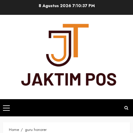
Skip
8 Agustus 2026
7:10:38 PM
to
content
Primary
Menu
Home
guru honorer