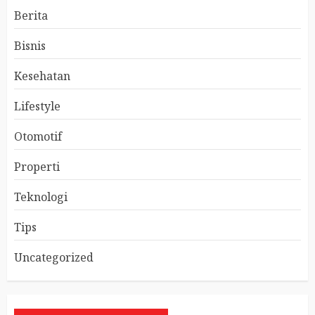
Berita
Bisnis
Kesehatan
Lifestyle
Otomotif
Properti
Teknologi
Tips
Uncategorized