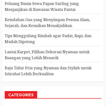
Peluang Bisnis Sewa Papan Surfing yang
Menjanjikan di Kawasan Wisata Pantai
Keindahan Gua yang Menyimpan Pesona Alam,
Sejarah, dan Keunikan Menakjubkan
Tips Menggulung Kimbab agar Padat, Rapi, dan
Mudah Dipotong
Lantai Karpet, Pilihan Dekorasi Nyaman untuk
Ruangan yang Lebih Menarik
Baju Tidur Pria yang Nyaman dan Stylish untuk
Istirahat Lebih Berkualitas
CATEGORIES