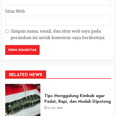
Situs Web
Simpan nama, email, dan situs web saya pada
peramban ini untuk komentar saya berikutnya.
RELATED NEWS
Tips Menggulung Kimbab agar
Padat, Rapi, dan Mudah Dipotong
31 JULI 2026