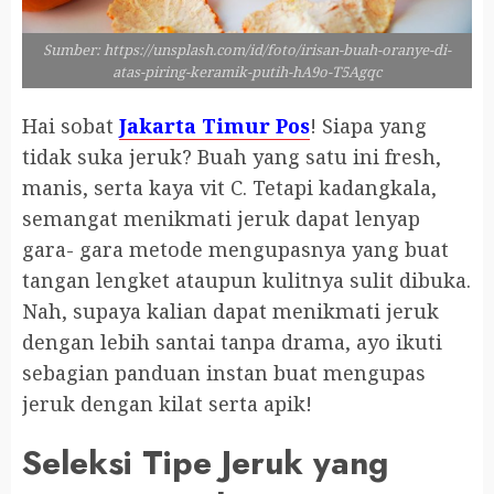
Sumber: https://unsplash.com/id/foto/irisan-buah-oranye-di-
atas-piring-keramik-putih-hA9o-T5Agqc
Hai sobat
Jakarta Timur Pos
! Siapa yang
tidak suka jeruk? Buah yang satu ini fresh,
manis, serta kaya vit C. Tetapi kadangkala,
semangat menikmati jeruk dapat lenyap
gara- gara metode mengupasnya yang buat
tangan lengket ataupun kulitnya sulit dibuka.
Nah, supaya kalian dapat menikmati jeruk
dengan lebih santai tanpa drama, ayo ikuti
sebagian panduan instan buat mengupas
jeruk dengan kilat serta apik!
Seleksi Tipe Jeruk yang