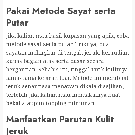
Pakai Metode Sayat serta
Putar
Jika kalian mau hasil kupasan yang apik, coba
metode sayat serta putar. Triknya, buat
sayatan melingkar di tengah jeruk, kemudian
kupas bagian atas serta dasar secara
bergantian. Sehabis itu, tinggal tarik kulitnya
lama- lama ke arah luar. Metode ini membuat
jeruk senantiasa menawan dikala disajikan,
terlebih jika kalian mau memakainya buat
bekal ataupun topping minuman.
Manfaatkan Parutan Kulit
Jeruk