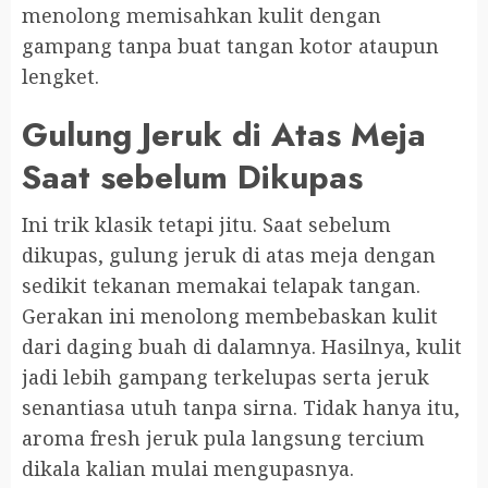
menolong memisahkan kulit dengan
gampang tanpa buat tangan kotor ataupun
lengket.
Gulung Jeruk di Atas Meja
Saat sebelum Dikupas
Ini trik klasik tetapi jitu. Saat sebelum
dikupas, gulung jeruk di atas meja dengan
sedikit tekanan memakai telapak tangan.
Gerakan ini menolong membebaskan kulit
dari daging buah di dalamnya. Hasilnya, kulit
jadi lebih gampang terkelupas serta jeruk
senantiasa utuh tanpa sirna. Tidak hanya itu,
aroma fresh jeruk pula langsung tercium
dikala kalian mulai mengupasnya.