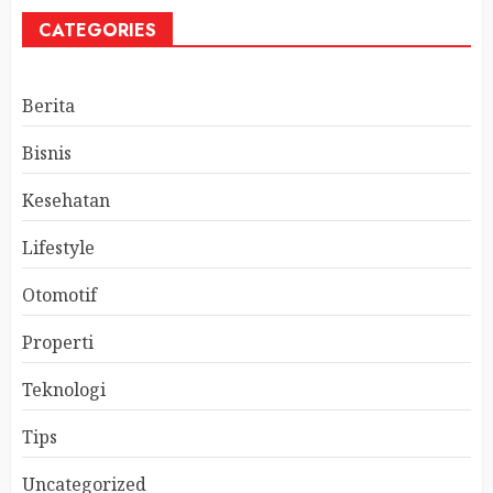
CATEGORIES
Berita
Bisnis
Kesehatan
Lifestyle
Otomotif
Properti
Teknologi
Tips
Uncategorized