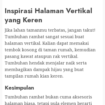
Inspirasi Halaman Vertikal
yang Keren
Jika lahan tamanmu terbatas, jangan takut!
Tumbuhan rambat sangat sesuai buat
halaman vertikal. Kalian dapat memakai
tembok kosong di taman rumah, kemudian
pasang kawat ataupun rak vertikal.
Tumbuhan hendak menjalar naik serta
membagikan dampak hijau yang buat
tampilan rumah kian keren.
Kesimpulan
Tumbuhan rambat bukan cuma aksesoris
halaman biasa, tetapi pula elemen berarti