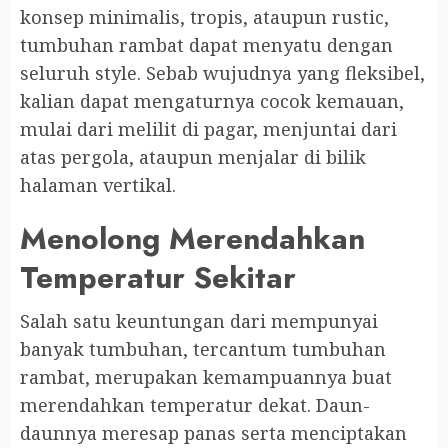
konsep minimalis, tropis, ataupun rustic,
tumbuhan rambat dapat menyatu dengan
seluruh style. Sebab wujudnya yang fleksibel,
kalian dapat mengaturnya cocok kemauan,
mulai dari melilit di pagar, menjuntai dari
atas pergola, ataupun menjalar di bilik
halaman vertikal.
Menolong Merendahkan
Temperatur Sekitar
Salah satu keuntungan dari mempunyai
banyak tumbuhan, tercantum tumbuhan
rambat, merupakan kemampuannya buat
merendahkan temperatur dekat. Daun-
daunnya meresap panas serta menciptakan