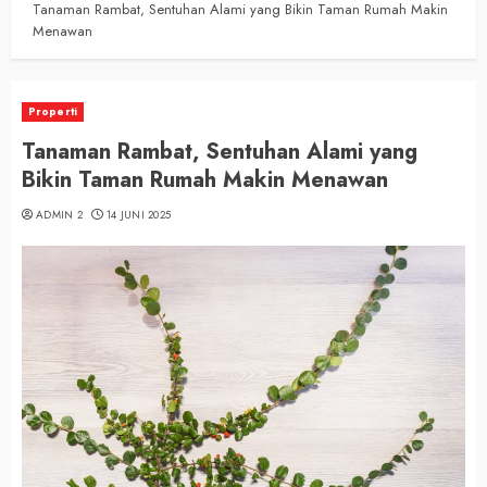
Tanaman Rambat, Sentuhan Alami yang Bikin Taman Rumah Makin
Menawan
Properti
Tanaman Rambat, Sentuhan Alami yang
Bikin Taman Rumah Makin Menawan
ADMIN 2
14 JUNI 2025