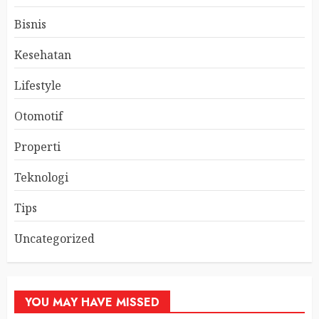
Bisnis
Kesehatan
Lifestyle
Otomotif
Properti
Teknologi
Tips
Uncategorized
YOU MAY HAVE MISSED