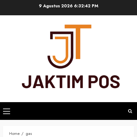
Skip
9 Agustus 2026
6:32:42 PM
to
content
Primary
Menu
Home
gas