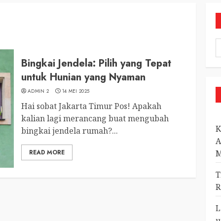
Bingkai Jendela: Pilih yang Tepat
untuk Hunian yang Nyaman
ADMIN 2
14 MEI 2025
Hai sobat Jakarta Timur Pos! Apakah
kalian lagi merancang buat mengubah
K
bingkai jendela rumah?...
A
READ MORE
M
T
R
L
u