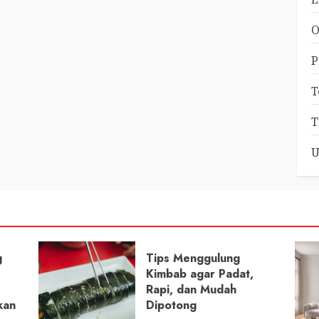
O
P
T
T
U
g
Tips Menggulung
Kimbab agar Padat,
Rapi, dan Mudah
kan
Dipotong