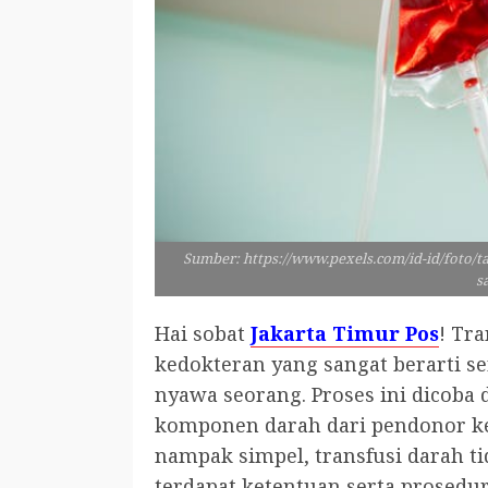
Sumber: https://www.pexels.com/id-id/foto/t
s
Hai sobat
Jakarta Timur Pos
! Tr
kedokteran yang sangat berarti s
nyawa seorang. Proses ini dicob
komponen darah dari pendonor k
nampak simpel, transfusi darah t
terdapat ketentuan serta prosedu