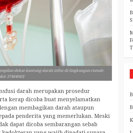
B
S
M
F
T
ampilan-dekat-kantung-darah-infus-di-lingkungan-rumah-
akit-37464043/
ansfusi darah merupakan prosedur
B
erta kerap dicoba buat menyelamatkan
a dengan membagikan darah ataupun
B
epada penderita yang memerlukan. Meski
K
idak dapat dicoba sembarangan sebab
r kedokteran yang wajib dipadati supaya
L