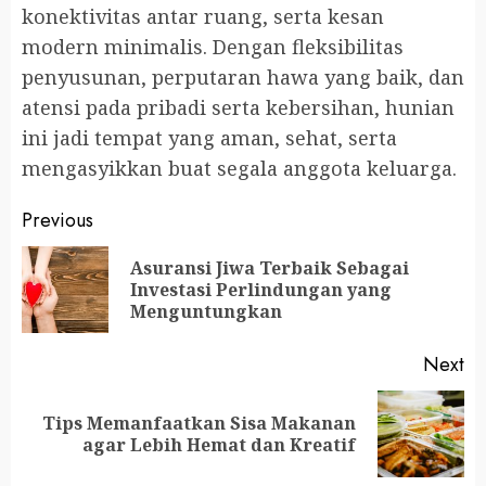
konektivitas antar ruang, serta kesan
modern minimalis. Dengan fleksibilitas
penyusunan, perputaran hawa yang baik, dan
atensi pada pribadi serta kebersihan, hunian
ini jadi tempat yang aman, sehat, serta
mengasyikkan buat segala anggota keluarga.
Continue
Previous
Reading
Asuransi Jiwa Terbaik Sebagai
Pr
Investasi Perlindungan yang
po
Menguntungkan
Next
Tips Memanfaatkan Sisa Makanan
Next
agar Lebih Hemat dan Kreatif
post: