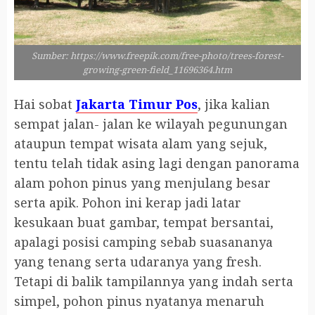
Sumber: https://www.freepik.com/free-photo/trees-forest-
growing-green-field_11696364.htm
Hai sobat
Jakarta Timur Pos
, jika kalian
sempat jalan- jalan ke wilayah pegunungan
ataupun tempat wisata alam yang sejuk,
tentu telah tidak asing lagi dengan panorama
alam pohon pinus yang menjulang besar
serta apik. Pohon ini kerap jadi latar
kesukaan buat gambar, tempat bersantai,
apalagi posisi camping sebab suasananya
yang tenang serta udaranya yang fresh.
Tetapi di balik tampilannya yang indah serta
simpel, pohon pinus nyatanya menaruh