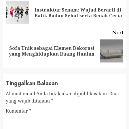
Reading
Instruktur Senam: Wujud Berarti di
Pr
Balik Badan Sehat serta Benak Ceria
po
Next
Sofa Unik sebagai Elemen Dekorasi
Next
yang Menghidupkan Ruang Hunian
post:
Tinggalkan Balasan
Alamat email Anda tidak akan dipublikasikan.
Ruas
yang wajib ditandai
*
Komentar
*