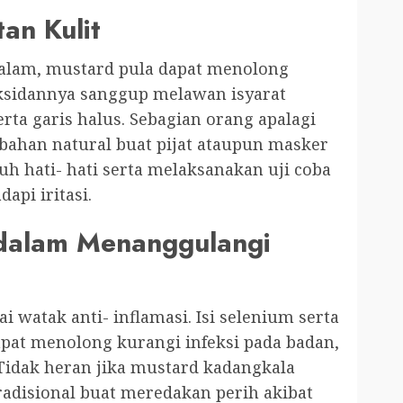
an Kulit
alam, mustard pula dapat menolong
tioksidannya sanggup melawan isyarat
ta garis halus. Sebagian orang apalagi
ahan natural buat pijat ataupun masker
uh hati- hati serta melaksanakan uji coba
api iritasi.
dalam Menanggulangi
watak anti- inflamasi. Isi selenium serta
pat menolong kurangi infeksi pada badan,
 Tidak heran jika mustard kadangkala
disional buat meredakan perih akibat