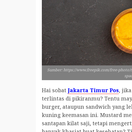
Sumber: https://www.freepik.com/free-photo/to
spa
Hai sobat
Jakarta Timur Pos
, ji
terlintas di pikiranmu? Tentu m
burger, ataupun sandwich yang leb
kuning keemasan ini. Mustard me
santapan kilat saji, tetapi mengert
banyak khasiat buat kesehatan? T