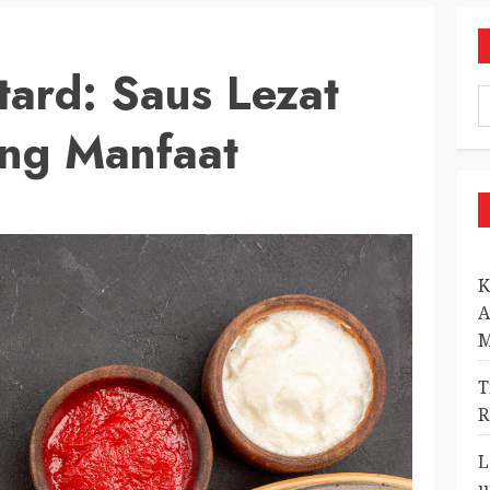
ard: Saus Lezat
ng Manfaat
K
A
M
T
R
L
u