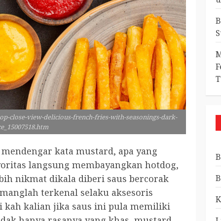
B
S
M
F
T
p-close-view-delicious-french-fries-with-seasonings-dark-
ce_15007518.htm
ka mendengar kata mustard, apa yang
B
ayoritas langsung membayangkan hotdog,
ih nikmat dikala diberi saus bercorak
B
manglah terkenal selaku aksesoris
K
i kah kalian jika saus ini pula memiliki
idak hanya rasanya yang khas, mustard
L