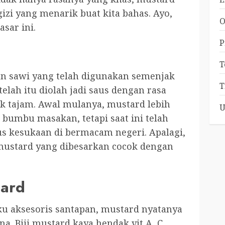
zi yang menarik buat kita bahas. Ayo,
O
sar ini.
P
T
an sawi yang telah digunakan semenjak
T
telah itu diolah jadi saus dengan rasa
gak tajam. Awal mulanya, mustard lebih
U
 bumbu masakan, tetapi saat ini telah
us kesukaan di bermacam negeri. Apalagi,
ustard yang dibesarkan cocok dengan
tard
u aksesoris santapan, mustard nyatanya
a. Biji mustard kaya hendak vit A, C,