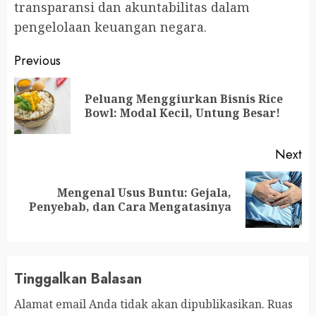
transparansi dan akuntabilitas dalam
pengelolaan keuangan negara.
Continue
Previous
Reading
Peluang Menggiurkan Bisnis Rice
Pr
Bowl: Modal Kecil, Untung Besar!
po
Next
Mengenal Usus Buntu: Gejala,
Next
Penyebab, dan Cara Mengatasinya
post:
Tinggalkan Balasan
Alamat email Anda tidak akan dipublikasikan.
Ruas