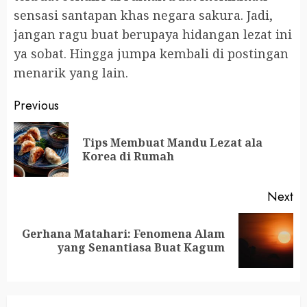
sensasi santapan khas negara sakura. Jadi,
jangan ragu buat berupaya hidangan lezat ini
ya sobat. Hingga jumpa kembali di postingan
menarik yang lain.
Continue
Previous
Reading
Tips Membuat Mandu Lezat ala
Pr
Korea di Rumah
po
Next
Gerhana Matahari: Fenomena Alam
Next
yang Senantiasa Buat Kagum
post: