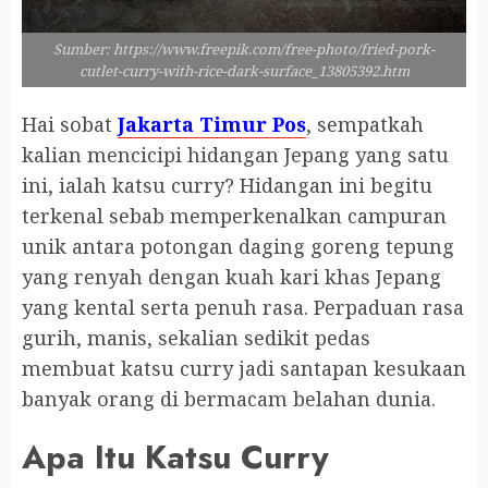
Sumber: https://www.freepik.com/free-photo/fried-pork-
cutlet-curry-with-rice-dark-surface_13805392.htm
Hai sobat
Jakarta Timur Pos
, sempatkah
kalian mencicipi hidangan Jepang yang satu
ini, ialah katsu curry? Hidangan ini begitu
terkenal sebab memperkenalkan campuran
unik antara potongan daging goreng tepung
yang renyah dengan kuah kari khas Jepang
yang kental serta penuh rasa. Perpaduan rasa
gurih, manis, sekalian sedikit pedas
membuat katsu curry jadi santapan kesukaan
banyak orang di bermacam belahan dunia.
Apa Itu Katsu Curry