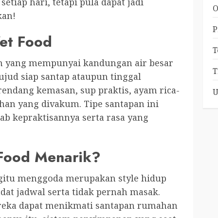
iap hari, tetapi pula dapat jadi
O
kan!
P
et Food
T
an yang mempunyai kandungan air besar
T
ud siap santap ataupun tinggal
endang kemasan, sup praktis, ayam rica-
U
han yang divakum. Tipe santapan ini
bab kepraktisannya serta rasa yang
Food Menarik?
begitu menggoda merupakan style hidup
at jadwal serta tidak pernah masak.
reka dapat menikmati santapan rumahan