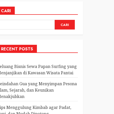
CARI
CARI
RECENT POSTS
eluang Bisnis Sewa Papan Surfing yang
enjanjikan di Kawasan Wisata Pantai
eindahan Gua yang Menyimpan Pesona
lam, Sejarah, dan Keunikan
enakjubkan
ips Menggulung Kimbab agar Padat,
api, dan Mudah Dipotong