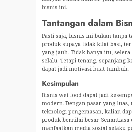
bisnis ini.
Tantangan dalam Bis
Pasti saja, bisnis ini bukan tanp
produk supaya tidak kilat basi, te
yang jauh. Tidak hanya itu, seler
selalu. Tetapi tenang, sepanjang k
dapat jadi motivasi buat tumbuh.
Kesimpulan
Bisnis wet food dapat jadi kesem
modern. Dengan pasar yang luas,
teknologi pengemasan, kalian da
produk bernilai besar. Senantiasa
manfaatkan media sosial selaku 