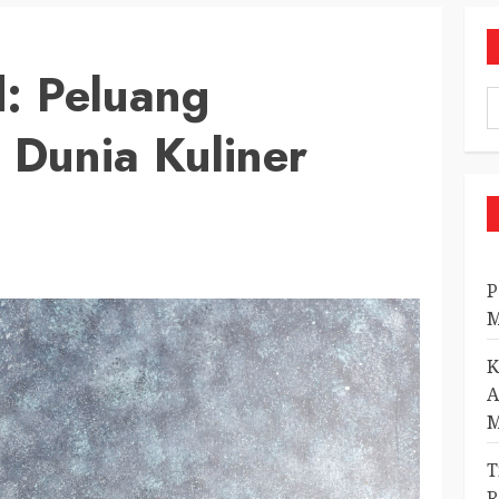
d: Peluang
 Dunia Kuliner
P
M
K
A
M
T
R