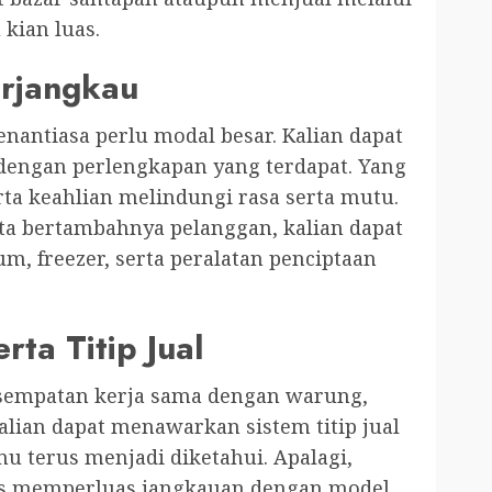
kian luas.
erjangkau
enantiasa perlu modal besar. Kalian dapat
engan perlengkapan yang terdapat. Yang
rta keahlian melindungi rasa serta mutu.
ta bertambahnya pelanggan, kalian dapat
m, freezer, serta peralatan penciptaan
rta Titip Jual
sempatan kerja sama dengan warung,
alian dapat menawarkan sistem titip jual
 terus menjadi diketahui. Apalagi,
s memperluas jangkauan dengan model