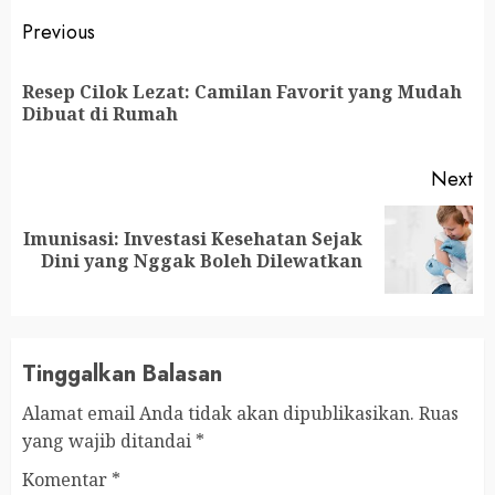
Continue
Previous
Reading
Resep Cilok Lezat: Camilan Favorit yang Mudah
Pr
Dibuat di Rumah
po
Next
Imunisasi: Investasi Kesehatan Sejak
Next
Dini yang Nggak Boleh Dilewatkan
post:
Tinggalkan Balasan
Alamat email Anda tidak akan dipublikasikan.
Ruas
yang wajib ditandai
*
Komentar
*