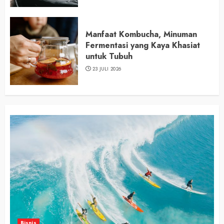
Manfaat Kombucha, Minuman
Fermentasi yang Kaya Khasiat
untuk Tubuh
23 JULI 2026
Bisnis