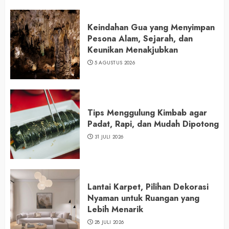
Keindahan Gua yang Menyimpan
Pesona Alam, Sejarah, dan
Keunikan Menakjubkan
5 AGUSTUS 2026
Tips Menggulung Kimbab agar
Padat, Rapi, dan Mudah Dipotong
31 JULI 2026
Lantai Karpet, Pilihan Dekorasi
Nyaman untuk Ruangan yang
Lebih Menarik
28 JULI 2026