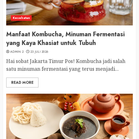
Kesehatan
Manfaat Kombucha, Minuman Fermentasi
yang Kaya Khasiat untuk Tubuh
ADMIN 2
23 JULI 2026
Hai sobat Jakarta Timur Pos! Kombucha jadi salah
satu minuman fermentasi yang terus menjadi...
READ MORE