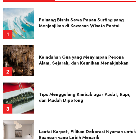
Peluang Bisnis Sewa Papan Surfing yang
Menjanjikan di Kawasan Wisata Pantai
1
Keindahan Gua yang Menyimpan Pesona
Alam, Sejarah, dan Keunikan Menakjubkan
2
Tips Menggulung Kimbab agar Padat, Rapi,
dan Mudah Dipotong
3
Lantai Karpet, Pilihan Dekorasi Nyaman untuk
Ruangan yang Lebih Menarik