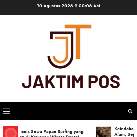
Skip
10 Agustus 2026
9:00:08 AM
to
content
Primary
Menu
Keindahan Gua 
ng Bisnis Sewa Papan Surfing yang
Alam, Sejarah, 