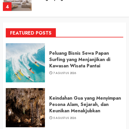
4
Baju Tidur Pria yang Nyaman dan Stylish
FEATURED POSTS
untuk Istirahat Lebih Berkualitas
5
Peluang Bisnis Sewa Papan
Surfing yang Menjanjikan di
Manfaat Kombucha, Minuman Fermentasi
Kawasan Wisata Pantai
yang Kaya Khasiat untuk Tubuh
7 AGUSTUS 2026
6
Bisnis Warung Rawon, Peluang Kuliner Lezat
Keindahan Gua yang Menyimpan
dengan Cita Rasa yang Tak Lekang Zaman
Pesona Alam, Sejarah, dan
7
Keunikan Menakjubkan
5 AGUSTUS 2026