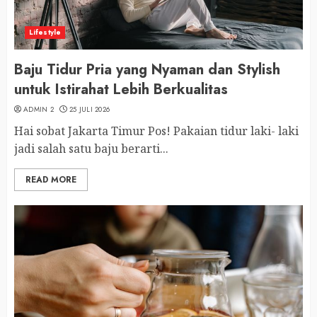
Lifestyle
Baju Tidur Pria yang Nyaman dan Stylish
untuk Istirahat Lebih Berkualitas
ADMIN 2
25 JULI 2026
Hai sobat Jakarta Timur Pos! Pakaian tidur laki- laki
jadi salah satu baju berarti...
READ MORE