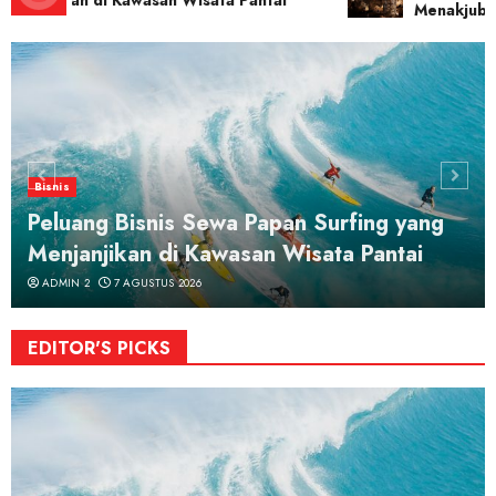
njikan di Kawasan Wisata Pantai
Menakjubkan
Bisnis
Peluang Bisnis Sewa Papan Surfing yang
Menjanjikan di Kawasan Wisata Pantai
ADMIN 2
7 AGUSTUS 2026
EDITOR'S PICKS