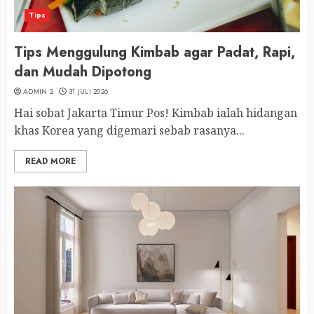
Tips
Tips Menggulung Kimbab agar Padat, Rapi,
dan Mudah Dipotong
ADMIN 2
31 JULI 2026
Hai sobat Jakarta Timur Pos! Kimbab ialah hidangan
khas Korea yang digemari sebab rasanya...
READ MORE