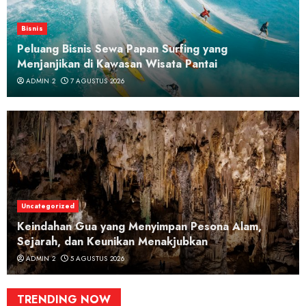
Lantai Karpet, Pilihan Dekorasi Nyaman untuk
Bisnis
Ruangan yang Lebih Menarik
Peluang Bisnis Sewa Papan Surfing yang
4
Menjanjikan di Kawasan Wisata Pantai
ADMIN 2
7 AGUSTUS 2026
Baju Tidur Pria yang Nyaman dan Stylish
untuk Istirahat Lebih Berkualitas
5
Manfaat Kombucha, Minuman Fermentasi
yang Kaya Khasiat untuk Tubuh
Uncategorized
6
Keindahan Gua yang Menyimpan Pesona Alam,
Sejarah, dan Keunikan Menakjubkan
ADMIN 2
5 AGUSTUS 2026
Bisnis Warung Rawon, Peluang Kuliner Lezat
dengan Cita Rasa yang Tak Lekang Zaman
TRENDING NOW
7